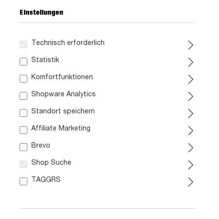
Einstellungen
Technisch erforderlich
399,
99
Statistik
Komfortfunktionen
inkl. MwSt. / zzgl. Versand
Shopware Analytics
Ausführung
Standort speichern
Affiliate Marketing
Liefergebiet prüfen:
Prüfen
Brevo
Shop Suche
In den Warenkorb
TAGGRS
Artikel Nr.:
0798009925