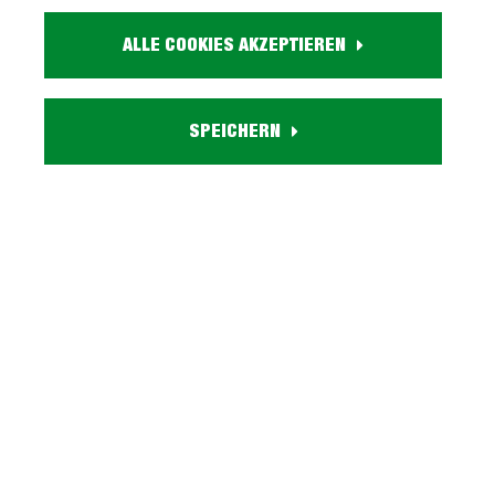
Größe:
ca. B 45 cm x H 60 cm x T 40 cm
ALLE COOKIES AKZEPTIEREN
Schubladen:
3 Schubladen
Material:
SPEICHERN
Holzwerkstoff
Farbe:
weiß
Lieferzustand:
zerlegt - einfache Montage, Aufbauanleitung
Serie SANTORIN entdecken
Beschreibung
Nachttisch weiß Glas 3 Schubladen - Metallgriffe -
SANTORINVerleihen Sie Ihrem Raum Glanz und
Struktur mit unserem Nachttisc…
Mehr