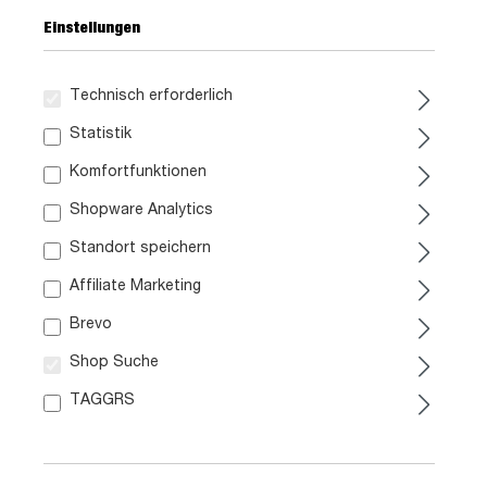
Einstellungen
Technisch erforderlich
169,
99
Statistik
Komfortfunktionen
inkl. MwSt. / zzgl. Versand
Shopware Analytics
Ausführung
Standort speichern
Affiliate Marketing
Liefergebiet prüfen:
Prüfen
Brevo
Shop Suche
In den Warenkorb
TAGGRS
Artikel Nr.:
0798009902