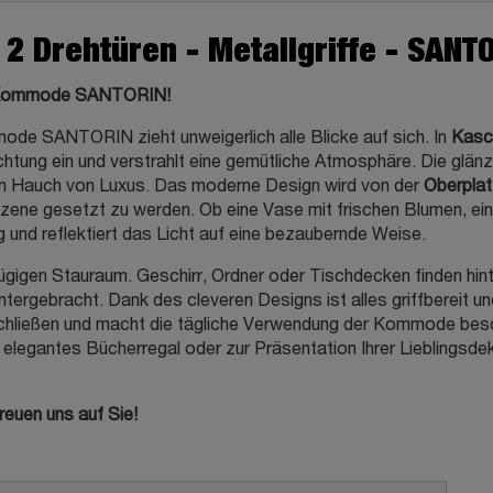
 Drehtüren - Metallgriffe - SANT
er Kommode SANTORIN!
ode SANTORIN zieht unweigerlich alle Blicke auf sich. In
Kasc
chtung ein und verstrahlt eine gemütliche Atmosphäre. Die glä
en Hauch von Luxus. Das moderne Design wird von der
Oberplat
Szene gesetzt zu werden. Ob eine Vase mit frischen Blumen, ein
g und reflektiert das Licht auf eine bezaubernde Weise.
igen Stauraum. Geschirr, Ordner oder Tischdecken finden hin
ntergebracht. Dank des cleveren Designs ist alles griffbereit u
 schließen und macht die tägliche Verwendung der Kommode beso
gantes Bücherregal oder zur Präsentation Ihrer Lieblingsdeko
reuen uns auf Sie!