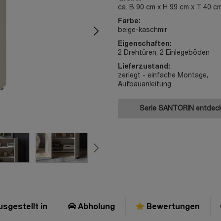
ca. B 90 cm x H 99 cm x T 40 c
Farbe:
beige-kaschmir
Eigenschaften:
2 Drehtüren, 2 Einlegeböden
Lieferzustand:
zerlegt - einfache Montage,
Aufbauanleitung
Serie SANTORIN entdec
sgestellt in
Abholung
Bewertungen