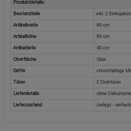
Produktdetails:
Bestandteile
inkl. 2 Einlegeb
Artikelbreite
90 cm
Artikelhöhe
99 cm
Artikeltiefe
40 cm
Oberfläche
Glas
Griffe
chromfarbige Met
Türen
2 Drehtüren
Lieferdetails
ohne Dekomater
Lieferzustand
zerlegt - einfac