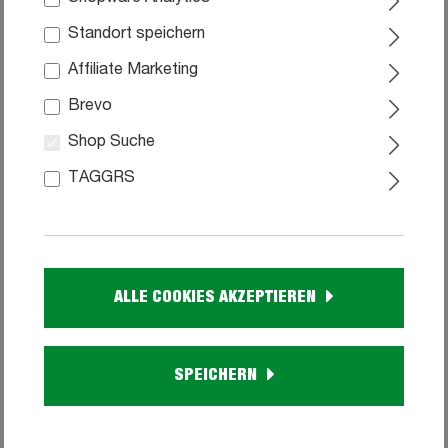
Standort speichern
Affiliate Marketing
Brevo
Shop Suche
TAGGRS
Sideboard 4 Schubladen - weiß - Glasfront -
180 cm - SANTORIN
ALLE COOKIES AKZEPTIEREN
99
459,
SPEICHERN
Sofort verfügbar