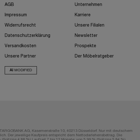
AGB
Unternehmen
Impressum
Karriere
Widerrufsrecht
Unsere Filialen
Datenschutzerklärung
Newsletter
Versandkosten
Prospekte
Unsere Partner
Der Möbelratgeber
AI
MODIFIED
r die TARGOBANK AG, Kasernenstraße 10, 40213 Düsseldorf. Nur mit deutschem
ch. Der jeweilige Kaufpreis entspricht dem Nettodarlehensbetrag. Die
Sollzins 4,88 %) Laufzeit 7 bis 12 Monate; von 5,99 % (Sollzins 5,84 %)