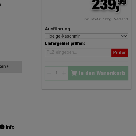
239,
99
m
inkl. MwSt. / zzgl. Versand
Ausführung
Liefergebiet prüfen:
Prüfen
ken
In den Warenkorb
Info