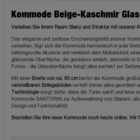
Kommode Beige-Kaschmir Glas 2
Verleihen Sie Ihrem Raum Glanz und Struktur mit unser
Das elegante und zeitlose Erscheinungsbild unserer Komm
versehen, fügt sich die Kommode harmonisch in jede Einri
wirkungsvolle Akzente und verleihen dem Möbelstück ein
glänzende Oberfläche, die geradezu einlädt, dekorativ in 
Fotos - die Glasoberfläche bringt alles perfekt zur Geltun
Mit einer
Breite von ca. 90 cm
bietet die Kommode großzüg
verstellbaren Einlegeböden
verteilt immer alles geordnet u
Technologie
sorgt dafür, dass die Türen sanft und leise
Kommode SANTORIN zur Aufbewahrung von Gläsern, als ele
Design und Funktionalität.
Bestellen Sie Ihre neue Kommode noch heute online. Wir f