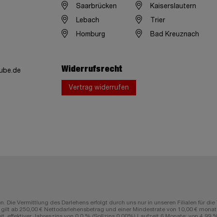
Saarbrücken
Kaiserslautern
Lebach
Trier
Homburg
Bad Kreuznach
Widerrufsrecht
ube.de
Vertrag widerrufen
n. Die Vermittlung des Darlehens erfolgt durch uns nur in unseren Filialen fü
lt ab 250,00 € Nettodarlehensbetrag und einer Mindestrate von 10,00 € monatli
ffektiver Jahreszins von 0,0 % (Sollzins 0,00%) Laufzeit 6 Monate; von 4,99 % (